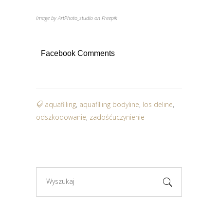
Image by ArtPhoto_studio on Freepik
Facebook Comments
aquafilling
,
aquafilling bodyline
,
los deline
,
odszkodowanie
,
zadośćuczynienie
Search
for: