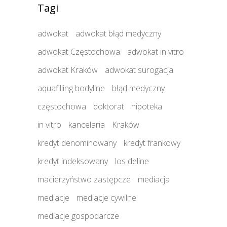
Tagi
adwokat
adwokat błąd medyczny
adwokat Częstochowa
adwokat in vitro
adwokat Kraków
adwokat surogacja
aquafilling bodyline
błąd medyczny
częstochowa
doktorat
hipoteka
in vitro
kancelaria
Kraków
kredyt denominowany
kredyt frankowy
kredyt indeksowany
los deline
macierzyństwo zastępcze
mediacja
mediacje
mediacje cywilne
mediacje gospodarcze