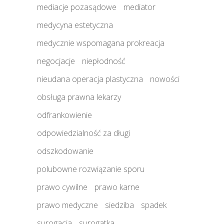
mediacje pozasądowe
mediator
medycyna estetyczna
medycznie wspomagana prokreacja
negocjacje
niepłodność
nieudana operacja plastyczna
nowości
obsługa prawna lekarzy
odfrankowienie
odpowiedzialność za długi
odszkodowanie
polubowne rozwiązanie sporu
prawo cywilne
prawo karne
prawo medyczne
siedziba
spadek
surogacja
surogatka