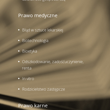
Prawo medyczne
Błąd w sztuce lekarskiej
Biotechnologia
Bioetyka
Odszkodowanie, zadośćuczynienie,
renta
In vitro
Rodzicielstwo zastępcze
Prawo karne