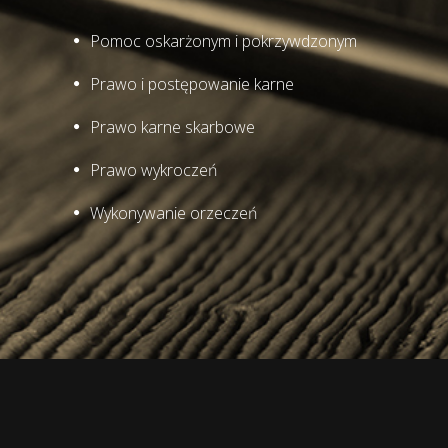
Pomoc oskarżonym i pokrzywdzonym
Prawo i postępowanie karne
Prawo karne skarbowe
Prawo wykroczeń
Wykonywanie orzeczeń