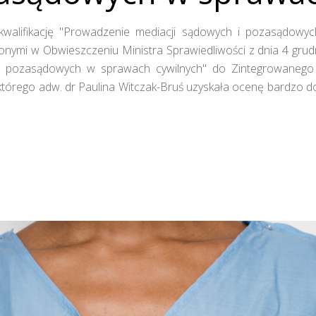
kwalifikację "Prowadzenie mediacji sądowych i pozasądowyc
mi w Obwieszczeniu Ministra Sprawiedliwości z dnia 4 grudni
i pozasądowych w sprawach cywilnych" do Zintegrowanego Sy
órego adw. dr Paulina Witczak-Bruś uzyskała ocenę bardzo dobr