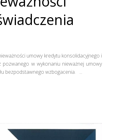
ieważności
świadczenia
 nieważności umowy kredytu konsolidacyjnego i
cz pozwanego w wykonaniu nieważnej umowy
tytułu bezpodstawnego wzbogacenia.