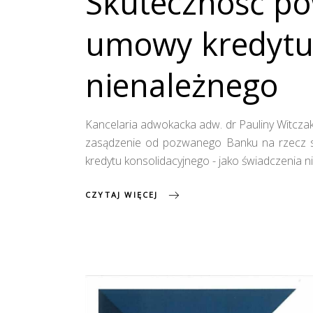
Skuteczność po
umowy kredytu 
nienależnego
Kancelaria adwokacka adw. dr Pauliny Witczak
zasądzenie od pozwanego Banku na rzecz 
kredytu konsolidacyjnego - jako świadczeni
CZYTAJ WIĘCEJ