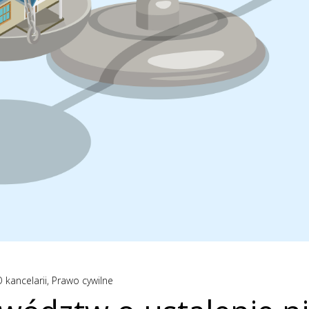
 kancelarii
,
Prawo cywilne