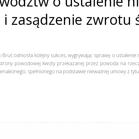
wództw o ustalenie n
i zasądzenie zwrotu 
-Bruś odniosła kolejny sukces, wygrywając sprawę o ustalenie
strony powodowej kwoty przekazanej przez powoda na rze
a nienależnego, spełnionego na podstawie nieważnej umowy z 