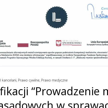
 kancelarii
,
Prawo cywilne
,
Prawo medyczne
ifikacji “Prowadzenie 
asądowych w sprawac